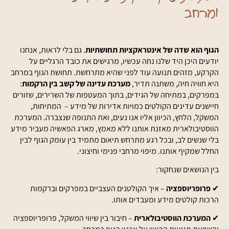
ומרחב
הגוף הוא שדה של אינטראקציות תחושתיות
. גם בלי לראות, אנחנו
יודעים היכן היד שלנו נחה עכשיו, מרגישים את כובד הרגליים על
הקרקע, מזהים תנועה עוד לפני שהיא מתרחשת. תחושת הגוף במרחב
היא חוויה חיה, משתנה תדיר,
מערכת עדינה של קשב בין הרקמות
:
במפרקים, במתיחה של הגידים, בתוך המעטפות של השרירים, שזורים
חיישנים עדינים הקולטים כמויות אדירות של מידע – המתיחות,
המשקל, הלחץ, הכיוון אליו אנו נעים, ואת התנופה שנצברה. המערכת
הווסטיבולארית מאזנת אותנו ללא מאמץ, מארג הפאשיה מעביר מידע
בלי שנשים לב, ובכל רגע מתרחש תיאום מתמיד בין עומק הגוף לבין
החלל שמקיף אותנו. מיפוי מרחבי פנימי וחיצוני.
בין הנושאים שנחקור:
✔
פרופריוספציה
– איך הקולטנים העצביים במפרקים וברקמות
הרכות קולטים מידע ומעבדים אותו.
✔
המערכת הווסטיבולארית
– חיבור בין שיווי המשקל, פרופריוספציה