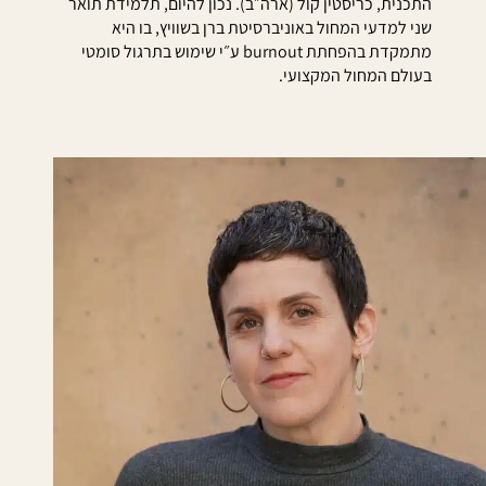
התכנית, כריסטין קול (ארה״ב). נכון להיום, תלמידת תואר
שני למדעי המחול באוניברסיטת ברן בשוויץ, בו היא
מתמקדת בהפחתת burnout ע״י שימוש בתרגול סומטי
בעולם המחול המקצועי.