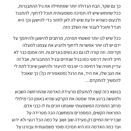
כך גם שקד, הבת הגדולה יותר שמתחילה את גיל ההתבגרות,
ככל שתחוש שיש לה תמיכה משמעותית תוכל לדחוף, להתנגד
ולכעוס כשהיא יודעת שיש לה לאן לחזור כדי להישען וכך היא
תגדל ותוכל לעבור את השלב הזה.
ככל שיש לנו יותר משטחי תמיכה, מרחבים להישען ולהיתמך על
ידם יש לנו יותר אפשרות לדחוף ולהניע את עצמנו למעלה
וקדימה. וזה קורה לנו גם כא.נשים בוגרים.ות. וזה אמנם כבר לא
חייב להיות דרמטי כמו בגיל שנתיים ובגיל ההתבגרות, אבל זה
עדיין חוויה של דחיפה כי יש במי להיעזר ולהישען שיוכל לתת לי
את הגב שלו, את היד, את הרגל (מטאפורית כן?) כך שאוכל
להמשיך להתקדם…
בנושא כזה קשה להתעלם מרעידת האדמה שהתרחשה השבוע
ולמעשה ברגע אחד שמטה את הקרקע שהיא באופן הכי מילולי
מרחב התמיכה המשמעותי שאנחנו זוכים.ות לו כבני אדם.
המראות הקשים, המספרים והמחשבה הכה מטרידה על
שבריריות החיים רק מעידה שוב ושוב על כמה הכל רגעי ולא ידוע
ועד כמה האדמה הזו היא תמיכה סופר משמעותית עבורנו על