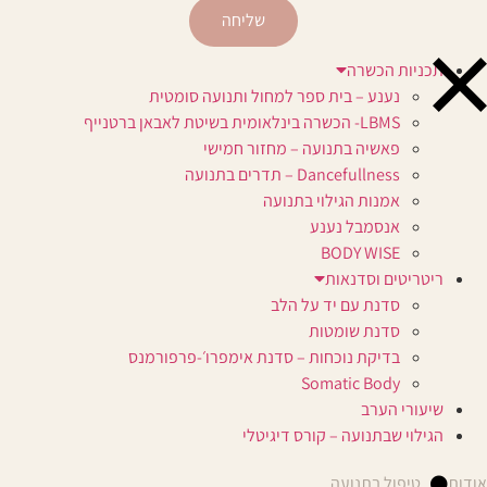
שליחה
תכניות הכשרה
נענע – בית ספר למחול ותנועה סומטית
LBMS- הכשרה בינלאומית בשיטת לאבאן ברטנייף
פאשיה בתנועה – מחזור חמישי
Dancefullness – תדרים בתנועה
אמנות הגילוי בתנועה
אנסמבל נענע
BODY WISE
ריטריטים וסדנאות
סדנת עם יד על הלב
סדנת שומטות
בדיקת נוכחות – סדנת אימפרו׳-פרפורמנס
Somatic Body
שיעורי הערב
הגילוי שבתנועה – קורס דיגיטלי
אודות
טיפול בתנועה