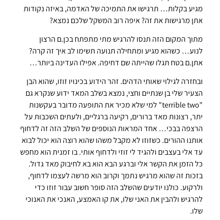
מגיע בקלות… תרגישו את התמיכה של האדמה, באיזה נקודות
אתן מרגישות את זה? איפה רוב המשקל שלכם נמצא?
מתוך המקום הזה תנסו להרגיש מתי מתפתח בכן.ם הרצון
לנוע… כשהוא מגיע ומתחילה תנועה תשימו לב איך זה קרה?
אתן.ם בטח תגלו שהייתה שם דחיפה. אפילו העדינה ביותר…
ובחזרה לגילוי שאותי הדהים. זהר הידוע בכינויו זוזו, שהוא הבן
הצעיר שלי בן שנתיים וחצי, נמצא בשלב המאד ידוע שנקרא גם
"terrible two" למי שלא מכיר את התופעה מדובר בעקשנות
יתר, רצונות מאד ברורים, רקיעה ברגליים, ולעתים השכבות על
הרצפה בבכי… אחד המראות הנוספים של השלב הזה זה לדחוף
אותנו ההורים. כשזוזו לא מקבל משהו שהוא רוצה הוא יכול לבוא
עד אלי בעצבים ולהגיד לי זוזי ולדחוף אותי. בו זמנית הוא מחפש
כל הזמן את הקשר אלי וברגע הבא הוא בא לחיבוק מאד גדול.
בזכות זה שהוא מרגיש נתמך וקרוב הוא מרשה לעצמו לדחוף,
ולרקוע. כולנו יודעים שהשלב הזה סופר חשוב עבור זוזו כדי
להרגיש ולהבין את האני שלו, את קו האמצע, האנכי את האנוכי
שלו.