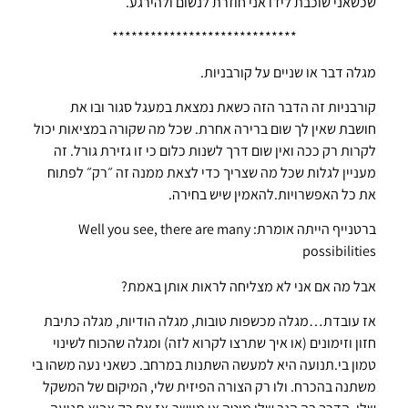
שכשאני שוכבת לידו אני חוזרת לנשום ולהירגע.
*****************************
מגלה דבר או שניים על קורבניות.
קורבניות זה הדבר הזה כשאת נמצאת במעגל סגור ובו את
חושבת שאין לך שום ברירה אחרת. שכל מה שקורה במציאות יכול
לקרות רק ככה ואין שום דרך לשנות כלום כי זו גזירת גורל. זה
מעניין לגלות שכל מה שצריך כדי לצאת ממנה זה ״רק״ לפתוח
את כל האפשרויות.להאמין שיש בחירה.
ברטנייף הייתה אומרת: Well you see, there are many
possibilities
אבל מה אם אני לא מצליחה לראות אותן באמת?
אז עובדת…מגלה מכשפות טובות, מגלה הודיות, מגלה כתיבת
חזון וזימונים (או איך שתרצו לקרוא לזה) ומגלה שהכוח לשינוי
טמון בי.תנועה היא למעשה השתנות במרחב. כשאני נעה משהו בי
משתנה בהכרח. ולו רק הצורה הפיזית שלי, המיקום של המשקל