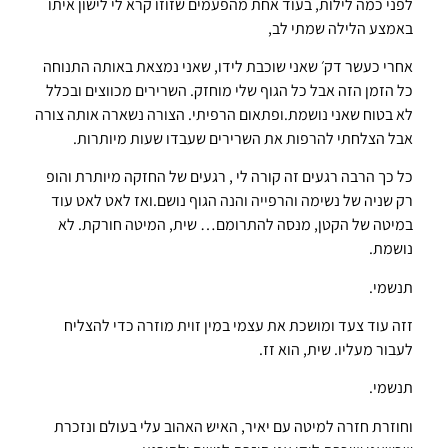
לפני כמה לילות, בעוד אחת מהפעמים שזוזו קרא לי לישון איתו
באמצע הלילה שמתי לב,
אחרי כעשר דק׳ שאני שוכבת לידו, שאני נמצאת באותה התנוחה
כל הזמן הזה אבל כל הגוף שלי מוחזק. השרירים מכווצים ובכלל
לא בטוח שאני נושמת.ופתאום הרפיתי. הצורה נשארה אותה צורה
אבל הצלחתי להרפות את השרירים שעבדו שעות מיותרות.
כל כך הרבה רגעים זה קורה לי , רגעים של החזקה מיותרת והופ
רק שניה של נשימה והרפייה והנה הגוף נושם.ואז לאט לאט עוד
במיטה של הקטן, מנסה להתרומם… שית, המיטה חורקת. לא
נושמת.
תנשמי.
זזה עוד צעד ומושכת את עצמי במין זוית מוזרה כדי להצליח
לעבור מעליו. שית, הוא זז.
תנשמי.
וחוזרת חזרה למיטה עם יאיר, האיש האהוב עלי בעולם ונזכרת