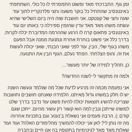
זמן גוף. התברכתי מאד ופשוט התמסרתי לו כל כולי. השתתפתי
באינטנסיב שהתחיל כל בוקר משעה וחצי פלדנקרייז לתוך עוד
שעה וחצי של קונטקט. אני חושבת שזה היה ביום השלישי שהיא
עשתה משהו מאד מאד עדין שהזמין ספירלה כי באותו יום עוד
באינטנסיב פתאום קרה לו הרגע שההרמה המדוברת יכלה לקרות.
בדרך כלל אני פשוט בוחרת אחרת ונמנעת ממנה אבל הפעם
משהו בגוף שלי, הבין, עוד לפני שאני הבנתי, שאני יכולה לעשות
את זה. והופ הצלחתי. הפחד נעלם, הגוף הבין את התנועה.
כן, תהליך למידה של יותר מעשור…
ולמה זה מתקשר לי לשנה החדשה?
אני נפעמת מכמה זה מרגיע לדעת שכל מה שנלמד ונעשה השנה
יש לו חלק במשהו גדול מאיתנו. הלמידה שאנחנו חושבים וחושבות
שצריכה להשיג תוצאות יכולה להיות פשוט עוד נדבך בדרך שלנו
למשהו שייתכן ונבין למה הוא קשור רק עשור מהיום. ייתכן שגם
קודם :). הרבה פעמים אני נשאלת ב'נענע' וגם בתכניות אחרות-
מה זה נותן לי? לאן אני יכולה להמשיך מהלימודים האלה? ועוד ועוד
שאלות מאד מאד לגיטימיות בתקופה בה אנו חיים ובחברה