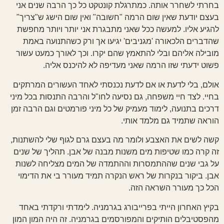
בחרתי לשחרר אותה. כמתרגלת קונטקט כל כך הרבה שנים אני
בעצם יודעת שאין שום הרמה "חשובה" ואין שום הישג ש"צריך"
להגיע אליו. למעשה ככל שאני מתבגרת אני יותר ויותר מחפשת
שהדברים הלכאורה 'מגניבים' יגיעו אך ורק כשהתנועה באמת
מובילה אליהם ובלי להתאמץ שהם יקרו. וכך לאורך כמעט עשור
פשוט ידעתי שזו הרמה שאני מעדיפה לא להיכנס אליה.
אולם, בלי לדעת או אם לדעת נכנסתי לאחד העשורים המרתקים
בחיי. לצד חיי משפחה, גם נסיעה לחו"ל והרבה התנסות בכל מיני
דרכים בתנועה, לימוד מעמיק של כל מיני פורמטים וגם הרבה זמן
הוראה שתמיד גם מלמד אותי.
קשה לשים את האצבע ולומר מה בעצם גרם לגוף שלי להשתנות,
זה קרה כמו שטיפות מים משנות מבנה של אבן. תהליך של שנים
על גבי שנים שההתמסרות וההתמדה של המים מצליחה לשנות
אבן. ביקור בנקרות של ראש הנקרה תמיד מעורר בי את הדימוי
הכל כך מעורר השראה הזה.
בקיץ האחרון הייתי בפרייבורג בגרמניה. לימדתי ורקדתי באחד
מהפסטיבלים הותיקים והמפורסמים בגרמניה. זה היה המון המון