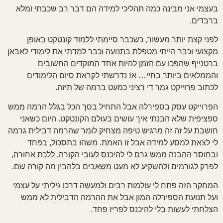
בעצמי אני מבינה כמה תהליכי למידה הם דבר רב שכבתי ומלא
ברבדים.
לפני קצת יותר מעשור, כשכבר סיימתי ללמוד קונטקט באופן
מקצועי וכבר הייתי מטפלת בתנועה וכבר למדתי את לימודי לאבאן
ברטנייף שהפכו עם הזמן להיות אחד המוקדים החשובים
והממלאים ביותר בחיי… אז נדרשתי לקראת סיום הלימודים
לכתוב פרוייקט גמר די רציני כמעט ברמה של תיזה.
הפרוייקט עסק בספירלה אבל התחיל בסך הכל בגלל הרמה ממש
ספציפית שלא הבנתי איך עושים בעולם הקונטקט. היום כשאני
חושבת על זה זה מרגיש טיפה מצחיק לומר שהרמה דבילית גרמה
לי לצאת למסע למידה אבל זו האמת. משהו בתסכול, בפחד
ובחוסר ההבנה ממש גרם לי להיכנס לעובי הקורה. ללכת אחורה,
לפרק לגורמים ולהשקיע לא מעט משאבים בלהבין מה קורה שם.
המחקר הזה פתח לי עולמות רבים ולמעשה דרכו גיליתי על עצמי
ועל תנועת הספירלה המון אבל את ההרמה הדבילית לא ממש
הצלחתי לעשות בלי להיכנס לפריז פחד.