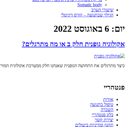
Somatic body
שיעורי הערב
הגילוי שבתנועה – קורס דיגיטלי
יום:
6 באוגוסט 2022
אקולוגיה גופנית חלק ב או מה מתרגלים?
כיצד מתרגלים את התחושה הגופנית שאנחנו חלק ממערכת אקולוגית המורכבת
פנטהריי
אודות
טיפול בתנועה
השכרה
בלוג פנטהריי
יצירת קשר
תקנון ומדיניות ביטולים