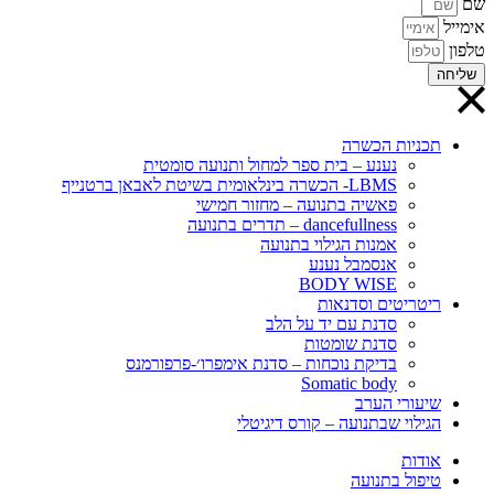
שם
אימייל
טלפון
שליחה
תכניות הכשרה
נענע – בית ספר למחול ותנועה סומטית
LBMS- הכשרה בינלאומית בשיטת לאבאן ברטנייף
פאשיה בתנועה – מחזור חמישי
dancefullness – תדרים בתנועה
אמנות הגילוי בתנועה
אנסמבל נענע
BODY WISE
ריטריטים וסדנאות
סדנת עם יד על הלב
סדנת שומטות
בדיקת נוכחות – סדנת אימפרו׳-פרפורמנס
Somatic body
שיעורי הערב
הגילוי שבתנועה – קורס דיגיטלי
אודות
טיפול בתנועה