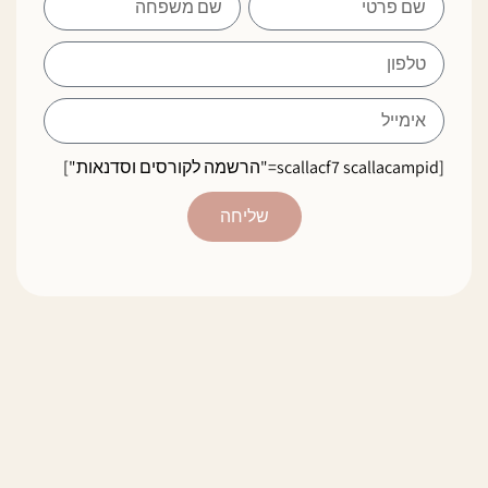
[scallacf7 scallacampid="הרשמה לקורסים וסדנאות"]
שליחה