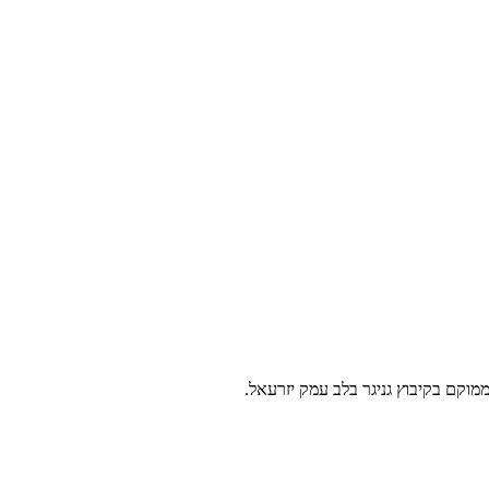
מוקם בקיבוץ גניגר בלב עמק יזרעאל.