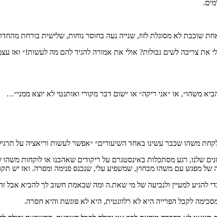
מים.
חת שוכבת לא מסוגלת לזוז, שנייה נעה בחוסר נוחות, שלישית בורחת מהחדר 
 את צריכה לשים גבולות? אולי את אמורה להגיד להם מה לעשות!״ ואז עצמי
יא משהו״, או ״אני ריקה״ או ״שום דבר מקורי ואותנטי לא יוצא ממני״…
קחת משהו שכבר עשינו באחד השיעורים״ ״אפשר לעשות וריאציה על תרגיל יש
נים שלנו, רגע מסתכלות באינסטגרם על ריקודים שאהבנו או לוקחות משהו ש
של מפגש עם משהו מבחוץ, שמשפיע עלי, שנכנס פנימה ומפרה. ואז יש תקופה
 להגיע למעיין ולנביעה של מי שאת.ה ומה שבאמת חשוב לך להביא אבל זה לא
מסכימה לקבל הפרייה היא לא רלוונטית, היא לא פוגשת והיא חסרה.