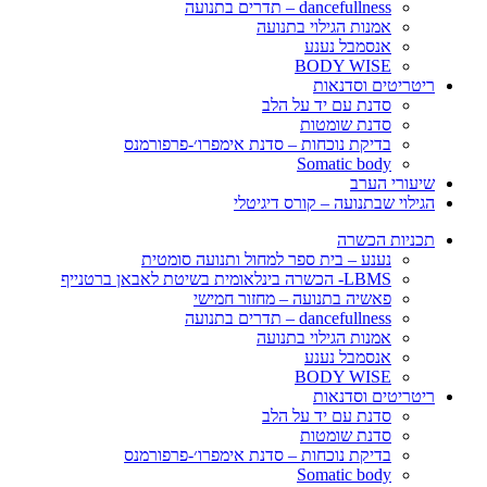
dancefullness – תדרים בתנועה
אמנות הגילוי בתנועה
אנסמבל נענע
BODY WISE
ריטריטים וסדנאות
סדנת עם יד על הלב
סדנת שומטות
בדיקת נוכחות – סדנת אימפרו׳-פרפורמנס
Somatic body
שיעורי הערב
הגילוי שבתנועה – קורס דיגיטלי
תכניות הכשרה
נענע – בית ספר למחול ותנועה סומטית
LBMS- הכשרה בינלאומית בשיטת לאבאן ברטנייף
פאשיה בתנועה – מחזור חמישי
dancefullness – תדרים בתנועה
אמנות הגילוי בתנועה
אנסמבל נענע
BODY WISE
ריטריטים וסדנאות
סדנת עם יד על הלב
סדנת שומטות
בדיקת נוכחות – סדנת אימפרו׳-פרפורמנס
Somatic body