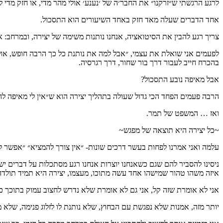
לרגע הרגשתי ש״זרקנו״ את החבר׳ה של ׳נענע׳ אולי מהר מדי, או חזק מדי ל
אחד הדברים שעלה מאד חזק באחד השיעורים הוא התסכול.
צריך רגע להבין את הסיטואציה, אנחנו נותנות משימה של יצירה, ובמרחב: א
לפעמים אני שואלת את עצמי, ״אבל למה את נותנת כל כך הרבה חופש, אולי
בהכרח חייב לעבור דרך בור שחור, דרך רגרסיה.
אבל מאיפה נובע התסכול?
הרבה פעמים הפחד הכי גדול שעולה בתהליך יצירה הוא ש״אין לי מאיפה להב
ואז … המשפט של תמר.
~כל יצירה היא תוצאה של מפגש~
עלמה ואני אמרנו לפחות בעשר דרכים שונות- ״אין צורך להמציא״ ״אפשר ל
ניסינו להסביר להם שגם כשאנחנו יוצרות אנחנו רגע מסתכלות על דברים יש
איזה משהו טהור שמישהו אחד עשה מתוכו, מעצמו, יצירה היא תמיד תולדה 
אני לא אומרת שזה קל, אני גם לא אומרת שלא נדרש לחצוב עמוק בתוכך כדי
יותר מזה, אמנות שלא נפגשת עם הבחוץ, שלא נותנת לו לזלוג פנימה, שלא 