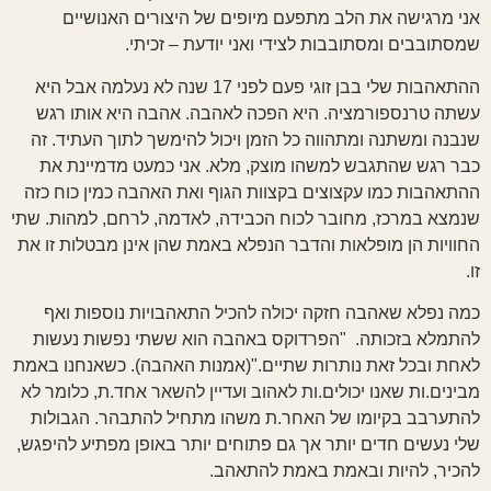
אני מרגישה את הלב מתפעם מיופים של היצורים האנושיים
שמסתובבים ומסתובבות לצידי ואני יודעת – זכיתי.
ההתאהבות שלי בבן זוגי פעם לפני 17 שנה לא נעלמה אבל היא
עשתה טרנספורמציה. היא הפכה לאהבה. אהבה היא אותו רגש
שנבנה ומשתנה ומתהווה כל הזמן ויכול להימשך לתוך העתיד. זה
כבר רגש שהתגבש למשהו מוצק, מלא. אני כמעט מדמיינת את
ההתאהבות כמו עקצוצים בקצוות הגוף ואת האהבה כמין כוח כזה
שנמצא במרכז, מחובר לכוח הכבידה, לאדמה, לרחם, למהות. שתי
החוויות הן מופלאות והדבר הנפלא באמת שהן אינן מבטלות זו את
זו.
כמה נפלא שאהבה חזקה יכולה להכיל התאהבויות נוספות ואף
להתמלא בזכותה. "הפרדוקס באהבה הוא ששתי נפשות נעשות
לאחת ובכל זאת נותרות שתיים."(אמנות האהבה). כשאנחנו באמת
מבינים.ות שאנו יכולים.ות לאהוב ועדיין להשאר אחד.ת, כלומר לא
להתערבב בקיומו של האחר.ת משהו מתחיל להתבהר. הגבולות
שלי נעשים חדים יותר אך גם פתוחים יותר באופן מפתיע להיפגש,
להכיר, להיות ובאמת באמת להתאהב.