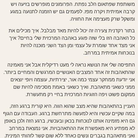
משותפת שפתאום הלב נפתח. הפרומונים מופרשים בזיעה ויש
קרבה אמיתית ויקרה מפז. לפעמים גם יש הזמנה לתנועה במגע
ומשקל שרק מעצימה את החוויה.
בתור רקדנית צעירה זה יכול להיות מאד מבלבל. איך מכילים את
כל האהבה הזו בלי שזה פוגע באהבה המרכזית שלי בחיים? איך
אני מצד אחד שומרת על עצמי ומן הצד השני מוכנה להיות
בנוכחות אמיתית במרחב.
התפיסה שלי את הנושא נראה לי מעט רדיקלית אבל אני מאמינה
שהתאהבות זה אחד המצבים האנושיים המרגשים והמחיים ביותר.
אני יודעת ממחקר עצמי כמה אור, יצירתיות, עוצמה ויופי יוצאים
ממני כשאני מתאהבת. ואיך כשאני באמת מסכימה להיות שם
ממקום פשוט ויפה הזוגיות המרכזית בחיי רק מתעשרת.
העניין בהתאהבות שהיא מצב שהוא הווה. היא קורית ברגע הזה,
במה שקיים עכשיו והיא למעשה מתרחשת ברגע. העבודה עם הגוף
גם היא מזמינה אותנו לנוכחות בכאן ובעכשיו, ברגע הזה ולכן באופן
לא מפתיע היא מאפשרת את ההתאהבויות. אני נמצאת במרחב
ואני מתאהבת בגברים ונשים כאחד ללא שום קשר לזהותי המינית.