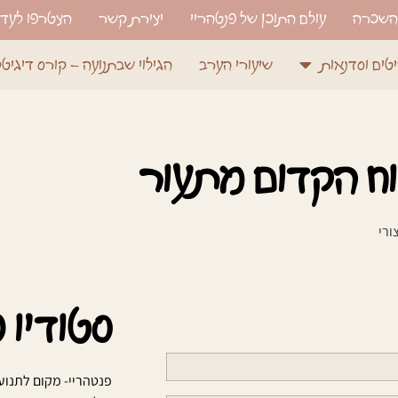
השכרה
עולם התוכן של פנטהריי
יצירת קשר
הצטרפו לעדכ
טים וסדנאות
שיעורי הערב
הגילוי שבתנועה – קורס דיגיטל
ח הקדום מתעור
ורי
סטודיו 
פנטהריי- מקום לתנוע