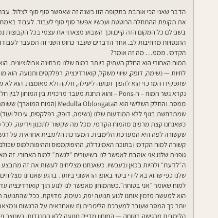
הדבר שאני הכי אוהבת בתקופה הזו בשנה זה שאפשר סוף סוף לצלול. עברנ
את תקופת ההתחלה הרוטטת ועכשיו אפשר סוף סוף לעבוד. לעבוד באמת
בשבילם כל המקום הזה קיים.וכך השבוע מצאתי את עצמי בכל הקבוצות נכנ
התנסויות מרחיבות לב. אחד הדברים שעבר כחוט השני זה המעבר לעבודה
הקדמי. מממ… מה זה אומר?
המוח האחורי הוא החלק העתיק ביותר במוח שלנו מבחינה אבולוציונית. הו
לחיות — נשימה, דופק, שיווי משקל, קואורדינציה, רפלקסים ותנועה. הוא 
שתפקידו המרכזי הוא להפוך תנועה ליעילה, חלקה ולא מאומצת. הוא לא מ
נקרא גשר המוח – ה-Pons – והוא תחנת מעבר מרכזית בין המוח
ממסר. והחלק השלישי הוא הlla Oblongata
שמתרחשת בגוף ללא המודעות שלנו (נשימה, דופק, רפלקסים, עיכול ועוד)
כשאנחנו קצת מרפים מהמוח הקדמי. מכל מה שקשור לתכנון וידיעה, לכל 
שקשורה לפה היא המערכת הלימבית. המערכת הלימבית אחראית על רגש, ביטחו
קשורה למוח הקדמי ובתוכה האמיגדלה, ההיפוקמפוס וההיפותלמוס שכולם 
גופנית שלנו.אני אוהבת לאפשר לנו בשיעורים ״לגשת״ למוח האחורי. זה מ
ה״לדעת״ ולהיות בכאן ובעכשיו. כשאנחנו מצליחים לעשות את זה מתבצע ח
שלנו כפי שהוא בא לידי ביטוי באופן הראשוני ביותר. ברגע שאנחנו מצליחי
למוח שאומר ״אני בטוחה״.כשהמוחון מאפשר לנו לנוע תוך קואורדינציה עדינה,
הוא למעשה מזמין אותנו לנוע תנועה יפה, נעימה, מדויקת. ככל שהתנועה הזו 
יותר כך המסר שעובר למערכת הלימבית (זו שאחראית על הרגשות ונמצא
הלימבית מרגישה בטוחה — המוחון מדייק תנועה ללא התנגדות. כשנוצר פח