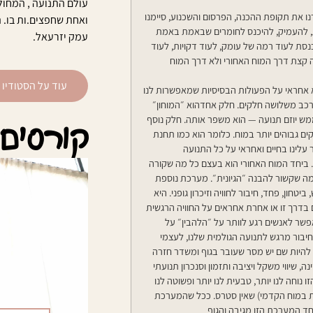
עולם התנועה , המחול 
ו את תקופת ההכנה, הפרסום והשכנוע, סיימנו
ואחת שחפצים.ות בו. 
, להעמיק, להיכנס לחומרים שבאמת באמת
עמק יזרעאל.
סת לעוד רמה של עומק, לעוד דקויות, לעוד
 קצת דרך המוח האחורי ולא דרך המוח
עוד על הסטודיו 
א אחראי על הפעולות הבסיסיות שמאפשרות לנו
מורכב משלושה חלקים. חלק אחדהוא ״המוחון״
קורסים
מש יוזם תנועה — הוא משפר אותה. חלק נוסף
ון לבין חלקים גבוהים יותר במוח. כלומר הוא כמו תחנת
Medu (המוח המוארך) ששומר עלינו בחיים ואחראי על כל התנועה
. ביחד המוח האחורי הוא בעצם כל מה שקורה
מה שקשור להבנה ״הגיונית״. מערכת נוספת
ן, פחד, חיבור לחוויה וזיכרון גופני. היא
בדרך זו או אחרת אחראים על החוויה הרגשית
אפשר לאנשים רגע לוותר על ״הלהבין״ על
יבור מרגש לתנועה הגולמית שלנו, לעצמי
ם להיות שם יש מסר שעובר בגוף ומשדר חזרה
 שיווי משקל ויציבה ותזמון וסנכרון תנועתי
נוחה לנו יותר, טבעית לנו יותר ופשוטה לנו
ת במוח הקדמי) שאין סטרס. ככל שהמערכת
ד המערכת הזו מגיבה והגוף