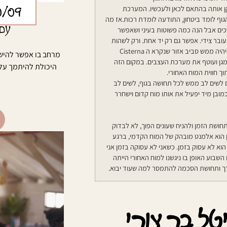
0/09
קן אותה בהתאם לכאן ולעכשיו. המערכת
וף לומד ביטחון, התודעה לומדת רכות.אז מה
עם 
כים אבל הנה כמה פשוטות בעיני ושאפשר
ובר צידי. אפשר גם רק יד אחת. ורק לשהות
שם עם המגע ולאט לאט להרגיש משהו כמו פעימה. המיקום העליון של היד יהיה ממש סביב אזור שנקרא ה Cisterna
מרחב בו אפשר להישע
רה ומגן ועוטף את מערכת העצבים. במקום הזה
היכולת להיתמך על 
 חווית המוח האחורי.
 לשים לב ממש לכל תחושה בגוף, לשים לב
מובן מיד יפעיל את אותו מוח קדום וישחרר
תחושת הזמן ולהניח שעונים הפוך, לא לבדוק
ן הוא אלמנט מובהק של המוח הקדמי, ברגע
הוא לא עסוק בזמן. כשאני לא עסוקה בזמן אני
השבוע האופן בו ניגשנו למוח האחורי הייתה
רך ותחושת הסכמה להתמסר למה שעוד יבוא.
טל בר צורי