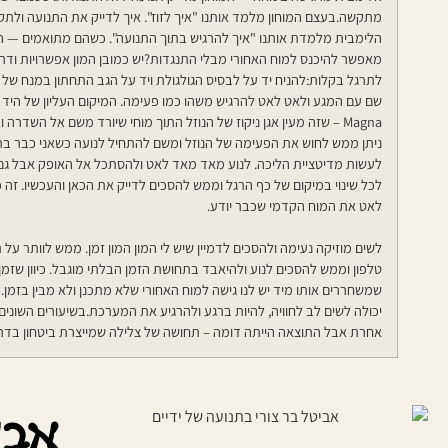
מתקשה.בעצם המוחון מלמד אותנו "איך לזוז". איך לדייק את התנועה ולת
הלימבית מלמדת אותנו "איך להרגיש בתוך התנועה". כשהם מתואמים — הג
מאפשר להיכנס למוח האחורי מבלי התנגדות?יש כמובן המון אפשרויות ודר
לתרגל בקלות:להניח יד על לבסיס הגולגולת ויד על הגב התחתון במנח של ע
Magna – שזה מעין אגן ניקוז של הנוזל התוך מוחי שיורד משם אל השד
ניתן ממש לחוש את הפעימה של הנוזל ומשם להתחיל לנועה כשאני כבר בתוך
לעשות מדיטציית הליכה. לנוע מאד מאד לאט ולהסתכל אל האופק אבל גם
לכל שינוי במיקום של כף הרגל וממש להסכים לדייק את הכאן והעכשיו. זה כ
לאט את המוח הקדמי שכבר יודע.
לשים מוזיקה נעימה ולהסכים לדמיין שיש לי המון המון זמן. ממש לוותר על 
טלפון וממש להסכים לנוע ולהיאבד בתחושת הזמן הבלתי מוגבל. כיוון שזמ
שמשחררים אותו מיד יש לנו גישה למוח האחורי שלא מתכנן ולא מבין בזמן. 
יכולה לשים לב לחוויה, להיות ברגע ולהרגיע את המערכת.בשיעורים השונים 
אחרת אבל התוצאה הייתה דומה – תחושה של צלילה שמייצרת ביטחון בד
אבי