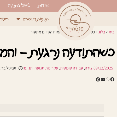
אודות
טיפול בתנועה
תכניות הכשרה
ריטרי
בית
»
בלוג
»
כשהתודעה נרגעת – והמוח הקדום מתעור
כשהתודעה נרגעת – והמו
09/12/2025
יצירה
,
עבודה סומטית
,
עקרונות תנועה
,
תנועה
אביטל בר צ