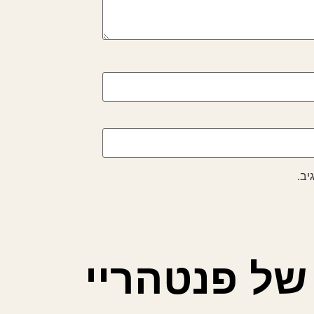
יב.
של פנטהריי