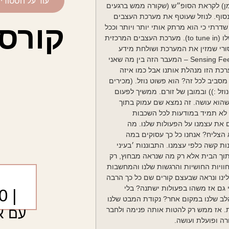
עוד על הסטודיו
רמן) לקראת הסופ״ש (שקורה ממש ברגעים
ינסוף. לנוזל שעוטף את מערכת העצבים
קורס
שדרתי כי הוא מרתק אותי יותר ויותר וככל
שאני חוקרת אותו אני מגלה כמה נפלא זה להצליח להיכנס לתדר שלו (to tune in). מערכת העצבים המרכזית
ורי שמזין את המערכת ושולחת מידע
מוטורי שמייצר תנועה. אנחנו מדברים על החיבור שבין Sensing Feeling Action – המעבר הזה בין מה שאני
רכת הזו מנהלת אותנו אבל כמו איזה
סביב לכל זה? הוא פשוט נוזל. (מכירים
זל :)) ובמובן של זורם. ממשיך לפעום
 שהוא עושה. זה נמצא שם עמוק בתוך
נחנו בעיקר בתשומת לב לAction שלנו ולכן לא תמיד במודעות לכל השכבות
את עצמנו על הפעולות שלנו. מה
 הצליח? אנחנו כל כך עסוקים במה
ת קשה כלפי עצמנו. התבוננות ׳בעיני
תוך הבית אלא רק מה שנראה מבחוץ, רק
חוויות החושיות והרגשות שלנו והמחשבות
ינו ונראה שבעצם קורים שם כל כך הרבה
 גם אז משהו בפעולות ישתנה? בלי
| 9:30-13:30
לב שלנו במקום אחר? נקודת המבט שלנו
עם א
 אז ממש רק להטות אותה פנימה ולחבר
ה ופועלת ועושה.