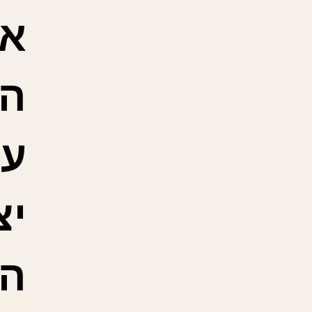
או
ה
עו
יצ
הצ