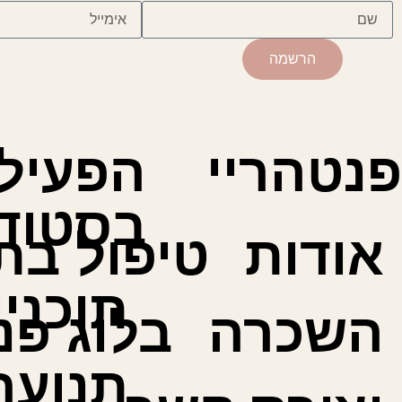
הרשמה
פנטהריי
הפעיל
בסטודי
אודות
טיפול בת
תוכני
השכרה
בלוג פנ
תנועה