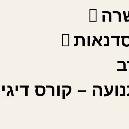
רה
סדנאות
ב
ועה – קורס דיגי