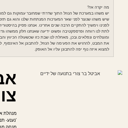
מה יקרה אז?
יש משהו במערכת של הנוזל התוך שדרתי שמחובר עמוקות גם למוח
שיש משהו שנוצר לפני שאר המערכות המנתחות שלנו והוא גם תזכו
לפנינו וימשיך להתקיים הרבה שנים אחרינו. אנחנו פסיק בהיסטוריה ו
לתת לנו רווחה ופרספקטיבה ופשוט ידיעה שאנחנו חלק ממשהו גדול ו
ומוצלחים ונפלאים.ובכן, מאחלת לנו שבת כזו שכשעולה הכיווץ וה
את המבט, להרגיש את הפעימה של הנוזל, להתבונן אל האינסוף, ל
למצוא איזה נוף יפה להתבונן עליו אל האופק.
אב
צור
מנהלת את
'נענע- ת
מנחה מרח