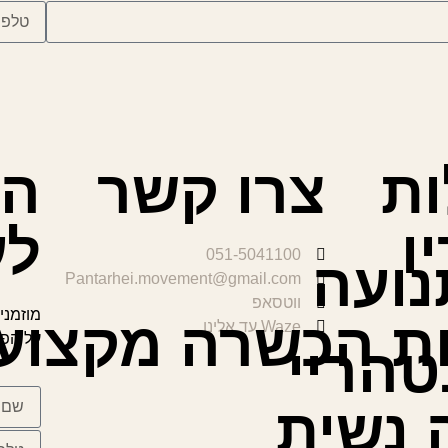
ות
צרו קשר
הצ
ו
לע
051-5041100
נועה
Pantarhei.movement@gmail.com
ווטסאפ
מוזמני
ות הכשרה מקצועי
Waze עד אלינו
על הפע
טהריי
 נשית