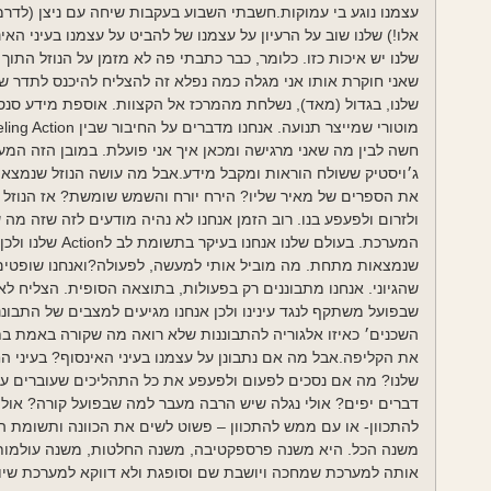
עצמנו נוגע בי עמוקות.חשבתי השבוע בעקבות שיחה עם ניצן (לד
אלו!) שלנו שוב על הרעיון על עצמנו של להביט על עצמנו בעיני הא
שלנו יש איכות כזו. כלומר, כבר כתבתי פה לא מזמן על הנוזל התוך 
שלנו, בגדול (מאד), נשלחת מהמרכז אל הקצוות. אוספת מידע סנס
חשה לבין מה שאני מרגישה ומכאן איך אני פועלת. במובן הזה המע
ג׳ויסטיק ששולח הוראות ומקבל מידע.אבל מה עושה הנוזל שנמצא מ
את הספרים של מאיר שליו? הירח יורח והשמש שומשת? אז הנוזל נו
ולזרום ולפעפע בנו. רוב הזמן אנחנו לא נהיה מודעים לזה שזה מה
המערכת. בעולם שלנו א
שנמצאות מתחת. מה מוביל אותי למעשה, לפעולה?ואנחנו שופטים 
שהגיוני. אנחנו מתבוננים רק בפעולות, בתוצאה הסופית. הצליח לא
שבפועל משתקף לנגד עינינו ולכן אנחנו מגיעים למצבים של התבוננו
השכנים׳ כאיזו אלגוריה להתבוננות שלא רואה מה שקורה באמת ב
את הקליפה.אבל מה אם נתבונן על עצמנו בעיני האינסוף? בעיני ה
שלנו? מה אם נסכים לפעום ולפעפע את כל התהליכים שעוברים על
דברים יפים? אולי נגלה שיש הרבה מעבר למה שבפועל קורה? אולי
להתכוון- או עם ממש להתכוון – פשוט לשים את הכוונה ותשומת ה
משנה הכל. היא משנה פרספקטיבה, משנה החלטות, משנה עולמות.
אותה למערכת שמחכה ויושבת שם וסופגת ולא דווקא למערכת שיור