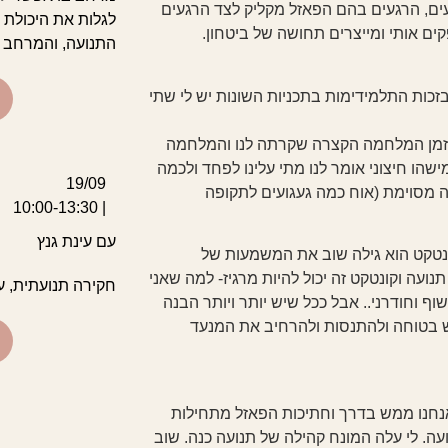
עים, הרגעים בהם הפאזל מקליק לצד הרגעים
לגלות את היכולת 
ם אותי ומייצרים תחושה של ביטחון.
התנועה, והמרחב ע
זכות התלמידימות בתכניות השונות יש לי שתי
בזמן המלחמה הקצרה שקרתה לנו והמלחמה
שהו חיצוני אומר לנו מתי עלינו לפחד ולכמה
19/09
דה מסוימת (אוח כמה געגועים לתקופה
| 10:00-13:30
עם עינת גנץ
ונטקט הוא גילה שוב את המשמעות של
תנועה וקונטקט זה יכול להיות מרגיז- למה שאני
חקירה תנועתית, ע
ף וחודרני.. אבל ככל שיש יותר ויותר הבנה
יש בטוחה ולהתנסות ולהרחיב את המנעד
אנחנו ממש בדרך וחתיכות הפאזל מתחילות
. לי עלה המונח קהילה של תנועה כנה. שוב