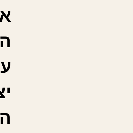
או
ה
עו
יצ
הצ