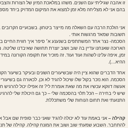
זו אהבה שגיליתי עם השנים. משהו במלאכת המיון של הצורות והצב
בהם אני לא מצליחה מלא זמן למצוא את המיקום המדויק ביחד מספקי
אני הולכת הרבה עם השאלה מה מייצר ביטחון. בשבועיים הקרובים ב
תשובות שמאד מרגשות אותי .
הסכמה- נצר אחד המשתתפים בשנענע א׳ סיפר איך חווית החיים 
הארוכה שאנחנו עדיין בה שוב ושוב יוצרת תחושה שאיבדנו שליטה. מי
זמן, איפה עלינו לשהות ועוד ועוד. זה מזכיר את תקופה הקורונה במי
ההיא…).
אחד הדברים שהוא ציין היה שבשיעורים השונים ובעיקר בשיעור הק
הסכמה. הוא נזכר בקול שלו שיכול להגיד לא וכן. לכאורה גם בשיעורי 
אעשה דווקא עכשיו את מה שאת אומרת לי? זה אפילו יכול להרגיש חשו
שיש לי בחירה – הכל תלוי בהסכמה שלי – כך גם היכולת שלי להרג
התנועתי ואת תחום הנוחות שלי משתכללת.
קהילה –
אני באמת עוד לא יכולה להגיד שאני כבר סופית שם אבל 
להתחבר. השבוע שמעתי שוב ושוב את המונח קהילה. קהילה של תנועה