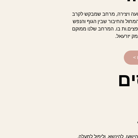
ועה ויצירה, מרחב שמבקש לקרב
מחול והחיבור שבין הגוף והנפש
צים.ות בו. המרחב שלנו ממוקם
מק יזרעאל.
 >
ים
שען, להינשא, וליפול למעלה.