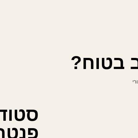
ב בטוח?
רי
סטודי
פנטהר