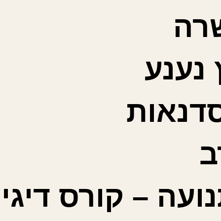
רה
נענע
סדנאות
ב
ועה – קורס דיגי