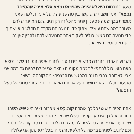
מעט:
״נוכחות היא לא איפה שהפוינט נמצא אלא איפה שהמיינד
נמצא״
. אני חושבת שיש קשר בין מה שניטה ליטל אומרת למה שאני
אומרת בכך שמה שמעניין יותר מהכל זה רקדנים שגם המיינד שלהם
מעורב במה שהם עושים. שתוך כדי תנועה הם מקבלים החלטות או שתוך
כדי תנועה הם ממש יכולים לעקוב אחר התנועה שלהם ולהבין לאן זה
לוקח את המיינד שלהם.
בשבוע האחרון בהרבה מהשיעורים ניסינו לזהות איפה המיינד שלנו נמצא.
האם הוא יכול להתפצל לכמה מקומות? האם אני יכולה להיות גם במה אני
אכין לארוחת צהריים וגם במפגש עם הרצפה? מה קורה לי כשאני
מתעוררת לכך שאני חושבת על ארוחת הצהריים בזמן שאני מתגלגלת על
הרצפה?
אחת הסיבות שאני כל כך אוהבת קונטקט אימפרוביזציה היא שיש משהו
בחוויה הכל כך אינסטינקטיבית שלו שהוא כל הזמן משאיר את המיינד
שלנו ער. אני צריכה גם לשים לב מה קורה לי בגוףֿ, גם מה קורה לך בגוף
וכם להגיב לשניהם ברמה של אלפית השנייה. בכל רגע נתון אני עלולה