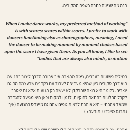
הנה מה שניטה כתבה בשפה המקורית:
״When I make dance works, my preferred method of working
is with scores: scores within scores. I prefer to work with
dancers functioning also as choreographers, meaning, I need
the dancer to be making moment by moment choices based
upon the score I have given them. As you all know, I like to see
bodies that are always also minds, in motion״
במילים פשוטות בעברית, ניטה מתארת איך עבורה הדרך ליצור בתנועה
היא דרך סקורים כיון שהיא מעדיפה לעבוד עם רקדנים שבעצמם הם גם
יוצרים. כלומר היא רוצה שהרקדן לא יעשה רק תנועות אלא גם יצטרך
לקבל החלטות בהתאם לחוקיות, לזמן ולמקום וכאן היא מגיעה להגדרה
שמאד אהבתי – היא אוהבת לראות גופים שהם גם מיינדס בתנועה (איך
נתרגם מיינד?? תודעה? )
אהבתי את המשפט הזה כי הוא הזכיר לי משפט שיצא לי לומר לא