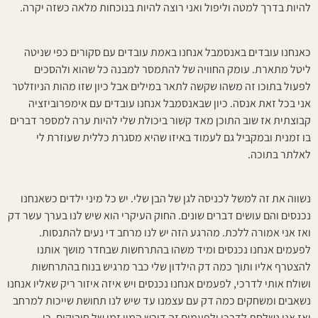
להיות בדרך למטה וליפול ואני רוצה להיות בנוכחות מלאה כשזה יקרה.
כאנחנו עובדים באנסמבל אנחנו באמת עובדים עם סקורים כפי שניטה
ליטל מתארת. עומק החוויה של להתמסר למבנה כל שהוא ולהסכים
לפעול בתוכו זה משהו שקשה לתאר במילים אבל כיון שזו מהות הניוזלטר
אני בכל זאת אנסה. כיון שבאנסמבל אנחנו עובדים עם אימפרוביזציה
קבוצתית אז שוב התוכן מאד קשור ביכולת שלי להיות ערה למספר דברים
בו זמנית ובמקביל גם לעמוד באיזו שהיא מסגרת כללית שעוזרת לי
לאלתר בתוכה.
נשווה את זה למשל לכניסה לגן של הבן שלי. יש כל מיני ילדים כשאנחנו
נכנסים והם עושים דברים שונים. החוק העיקרי הוא שיש לנו בערך עשר דק
ואז אני אמורה ללכת. מהרגע הזה יש לנו מרחב די נעים להתנסות.
לפעמים אנחנו נכנסים ומיד משהו בהתרחשות שבחדר מושך אותנו
להצטרף אליו ותוך כמה דק הילדון שלי כבר מרגיש בנוח בהתרחשות
ושולח אותי לדרכי, לפעמים אנחנו נכנסים ויש איזה איזור ריק שאליו אנחנו
נשאבים ומשחקים כמה דק עם עצמנו עד שיש לנו תחושת שייכות למרחב
ואז אני נשלחת לדרכי ולפעמים זה דורש המון זמן של חיבוקים. כן,